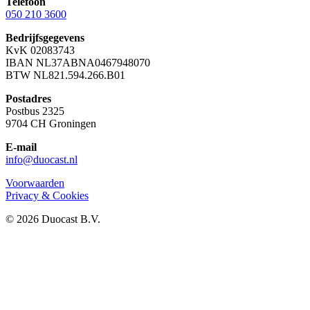
Telefoon
050 210 3600
Bedrijfsgegevens
KvK 02083743
IBAN NL37ABNA0467948070
BTW NL821.594.266.B01
Postadres
Postbus 2325
9704 CH Groningen
E-mail
info@duocast.nl
Voorwaarden
Privacy & Cookies
© 2026 Duocast B.V.