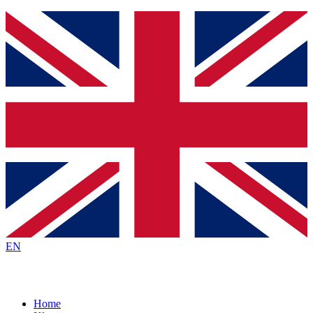
EN
Home