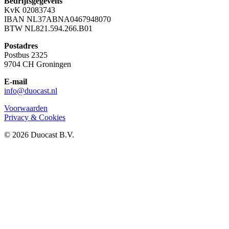
Bedrijfsgegevens
KvK 02083743
IBAN NL37ABNA0467948070
BTW NL821.594.266.B01
Postadres
Postbus 2325
9704 CH Groningen
E-mail
info@duocast.nl
Voorwaarden
Privacy & Cookies
© 2026 Duocast B.V.