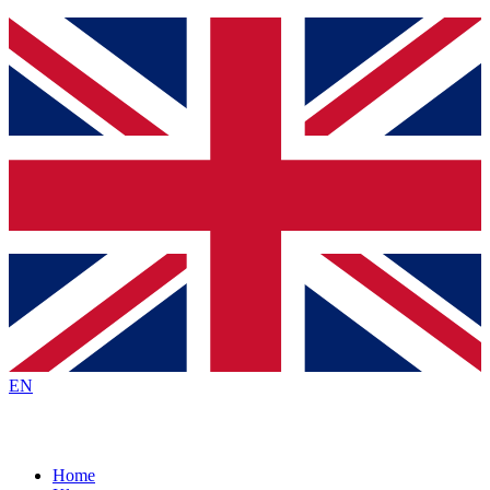
EN
Home